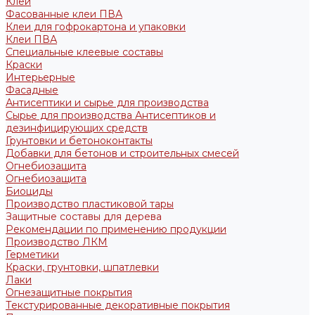
Клеи
Фасованные клеи ПВА
Клеи для гофрокартона и упаковки
Клеи ПВА
Специальные клеевые составы
Краски
Интерьерные
Фасадные
Антисептики и сырье для производства
Сырье для производства Антисептиков и
дезинфицирующих средств
Грунтовки и бетоноконтакты
Добавки для бетонов и строительных смесей
Огнебиозащита
Огнебиозащита
Биоциды
Производство пластиковой тары
Защитные составы для дерева
Рекомендации по применению продукции
Производство ЛКМ
Герметики
Краски, грунтовки, шпатлевки
Лаки
Огнезащитные покрытия
Текстурированные декоративные покрытия