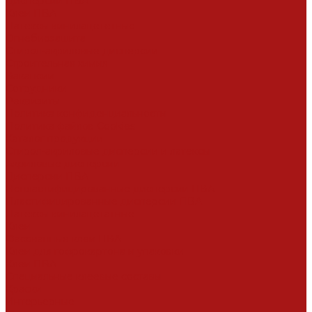
Дисперсии ПВА
Клеи ПВА
Латексы винилацететные
Огнебиозащита
Стирол-акриловые дисперсии
Строительная химия
Вакансии
Сотрудники
Реквизиты
Политика конфиденциальности
Политика файлов Cookies
Каталог продукции
Стирол-акриловые дисперсии и латексы
Акриловые дисперсии
Дисперсии ПВА
Непластифицированные дисперсии ПВА
Пластифицированные дисперсии ПВА
Латексы винилацетатные
Клеи
Фасованные клеи ПВА
Клеи для гофрокартона и упаковки
Клеи ПВА
Специальные клеевые составы
Краски
Интерьерные