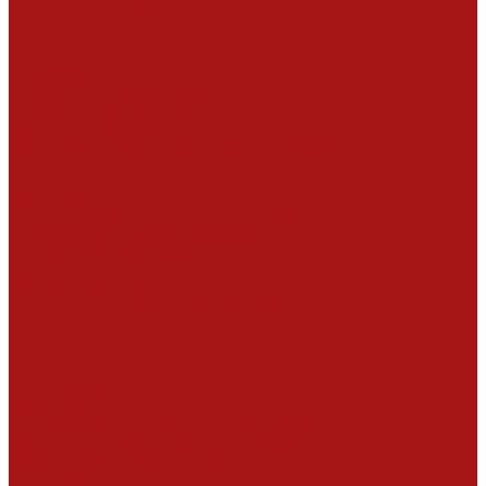
Строительная химия
Вакансии
Сотрудники
Реквизиты
Политика конфиденциальности
Политика файлов Cookies
Каталог продукции
Стирол-акриловые дисперсии и латексы
Акриловые дисперсии
Дисперсии ПВА
Непластифицированные дисперсии ПВА
Пластифицированные дисперсии ПВА
Латексы винилацетатные
Клеи
Фасованные клеи ПВА
Клеи для гофрокартона и упаковки
Клеи ПВА
Специальные клеевые составы
Краски
Интерьерные
Фасадные
Антисептики и сырье для производства
Сырье для производства Антисептиков и
дезинфицирующих средств
Грунтовки и бетоноконтакты