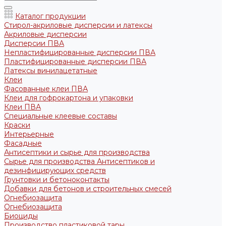
Каталог продукции
Стирол-акриловые дисперсии и латексы
Акриловые дисперсии
Дисперсии ПВА
Непластифицированные дисперсии ПВА
Пластифицированные дисперсии ПВА
Латексы винилацетатные
Клеи
Фасованные клеи ПВА
Клеи для гофрокартона и упаковки
Клеи ПВА
Специальные клеевые составы
Краски
Интерьерные
Фасадные
Антисептики и сырье для производства
Сырье для производства Антисептиков и
дезинфицирующих средств
Грунтовки и бетоноконтакты
Добавки для бетонов и строительных смесей
Огнебиозащита
Огнебиозащита
Биоциды
Производство пластиковой тары