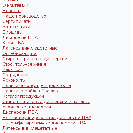
Главная
О компании
Новости
Наше производство
Сертификаты
Антисептики
Биоциды
Дисперсии ПВА
Клеи ПВА
Латексы винилацететные
Огнебиозащита
Стирол-акриловые дисперсии
Строительная химия
Вакансии
Сотрудники
Реквизиты
Политика конфиденциальности
Политика файлов Cookies
Каталог продукции
Стирол-акриловые дисперсии и латексы
Акриловые дисперсии
Дисперсии ПВА
Непластифицированные дисперсии ПВА
Пластифицированные дисперсии ПВА
Латексы винилацетатные