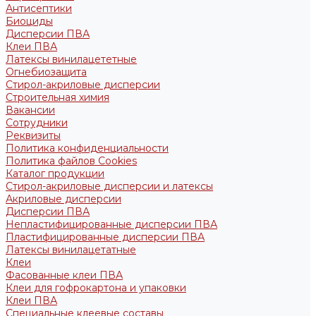
Антисептики
Биоциды
Дисперсии ПВА
Клеи ПВА
Латексы винилацететные
Огнебиозащита
Стирол-акриловые дисперсии
Строительная химия
Вакансии
Сотрудники
Реквизиты
Политика конфиденциальности
Политика файлов Cookies
Каталог продукции
Стирол-акриловые дисперсии и латексы
Акриловые дисперсии
Дисперсии ПВА
Непластифицированные дисперсии ПВА
Пластифицированные дисперсии ПВА
Латексы винилацетатные
Клеи
Фасованные клеи ПВА
Клеи для гофрокартона и упаковки
Клеи ПВА
Специальные клеевые составы