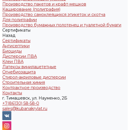
Производство пакетов и крафт-мешков
Каширование (полиграфия)
Производство самоклеящихся этикеток и скотча
Для полиграфии
Производство бумажных полотенец и туалетной бумаги
Сертификаты
Назад
Сертификаты
Антисептики
Биоциды
Дисперсии ПВА
Клеи ПВА
Латексы винилацететные
Огнебиозащита
Стирол-акриловые дисперсии
Строительная химия
Контрактное производство
Контакты
г. Тимашевск, ул. Науменко, 2Б
+7(86130) 58-58-0
sales@kubanakrylat.ru