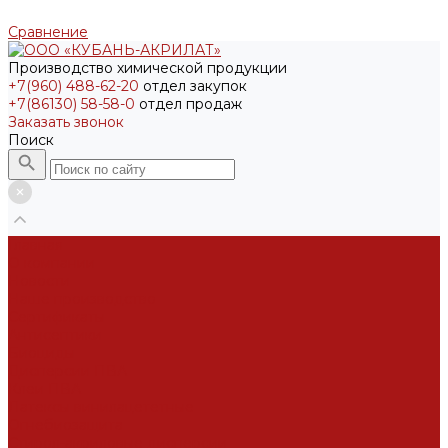
Сравнение
Производство химической продукции
+7(960) 488-62-20
отдел закупок
+7(86130) 58-58-0
отдел продаж
Заказать звонок
Поиск
Главная
О компании
Новости
Наше производство
Сертификаты
Антисептики
Биоциды
Дисперсии ПВА
Клеи ПВА
Латексы винилацететные
Огнебиозащита
Стирол-акриловые дисперсии