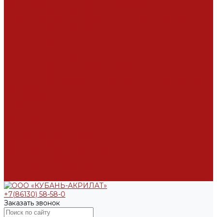
Каширование, фанерование, постформинг
Производство столешниц
Полиграфическая и упавковочная промышленность
Производство картонной тары
Производство гильз и уголков
Производство пакетов и крафт-мешков
Каширование (полиграфия)
Производство самоклеящихся этикеток и скотча
Для полиграфии
Производство бумажных полотенец и туалетной бумаги
Сертификаты
Антисептики
Биоциды
Дисперсии ПВА
Клеи ПВА
Латексы винилацететные
Огнебиозащита
Стирол-акриловые дисперсии
Строительная химия
Контрактное производство
Контакты
+7(86130) 58-58-0
Заказать звонок