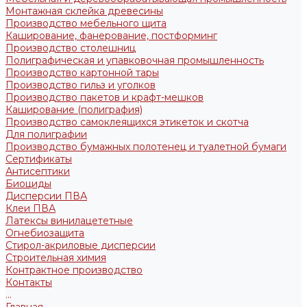
Монтажная склейка древесины
Производство мебельного щита
Каширование, фанерование, постформинг
Производство столешниц
Полиграфическая и упавковочная промышленность
Производство картонной тары
Производство гильз и уголков
Производство пакетов и крафт-мешков
Каширование (полиграфия)
Производство самоклеящихся этикеток и скотча
Для полиграфии
Производство бумажных полотенец и туалетной бумаги
Сертификаты
Антисептики
Биоциды
Дисперсии ПВА
Клеи ПВА
Латексы винилацететные
Огнебиозащита
Стирол-акриловые дисперсии
Строительная химия
Контрактное производство
Контакты
...