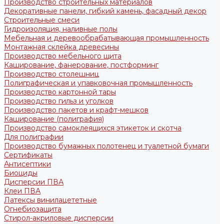
Производство строительных материалов
Декоративные панели, гибкий камень, фасадный декор
Строительные смеси
Гидроизоляция, наливные полы
Мебельная и деревообрабатывающая промышленность
Монтажная склейка древесины
Производство мебельного щита
Каширование, фанерование, постформинг
Производство столешниц
Полиграфическая и упавковочная промышленность
Производство картонной тары
Производство гильз и уголков
Производство пакетов и крафт-мешков
Каширование (полиграфия)
Производство самоклеящихся этикеток и скотча
Для полиграфии
Производство бумажных полотенец и туалетной бумаги
Сертификаты
Антисептики
Биоциды
Дисперсии ПВА
Клеи ПВА
Латексы винилацететные
Огнебиозащита
Стирол-акриловые дисперсии