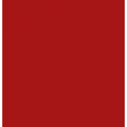
Производство пакетов и крафт-мешков
Каширование (полиграфия)
Производство самоклеящихся этикеток и скотча
Для полиграфии
Производство бумажных полотенец и туалетной бумаги
Сертификаты
Антисептики
Биоциды
Дисперсии ПВА
Клеи ПВА
Латексы винилацететные
Огнебиозащита
Стирол-акриловые дисперсии
Строительная химия
Контрактное производство
Контакты
...
Главная
О компании
Новости
Наше производство
Сертификаты
Антисептики
Биоциды