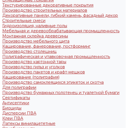
Огнезащитные покрытия
Текстурированные декоративные покрытия
Производство строительных материалов
Декоративные панели, гибкий камень, фасадный декор
Строительные смеси
Гидроизоляция, наливные полы
Мебельная и деревообрабатывающая промышленность
Монтажная склейка древесины
Производство мебельного щита
Каширование, фанерование, постформинг
Производство столешниц
Полиграфическая и упавковочная промышленность
Производство картонной тары
Производство гильз и уголков
Производство пакетов и крафт-мешков
Каширование (полиграфия)
Производство самоклеящихся этикеток и скотча
Для полиграфии
Производство бумажных полотенец и туалетной бумаги
Сертификаты
Антисептики
Биоциды
Дисперсии ПВА
Клеи ПВА
Латексы винилацететные