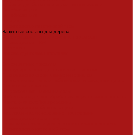
Добавки для бетонов и строительных смесей
Огнебиозащита
Огнебиозащита
Биоциды
Производство пластиковой тары
Защитные составы для дерева
Рекомендации по применению продукции
Производство ЛКМ
Герметики
Краски, грунтовки, шпатлевки
Лаки
Огнезащитные покрытия
Текстурированные декоративные покрытия
Производство строительных материалов
Декоративные панели, гибкий камень, фасадный декор
Строительные смеси
Гидроизоляция, наливные полы
Мебельная и деревообрабатывающая промышленность
Монтажная склейка древесины
Производство мебельного щита
Каширование, фанерование, постформинг
Производство столешниц
Полиграфическая и упавковочная промышленность
Производство картонной тары
Производство гильз и уголков