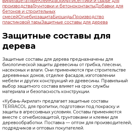
винилацетатные
Клеи
Краски
Антисептики и сырье для
производства
Грунтовки и бетоноконтакты
Добавки для
бетонов и строительных
смесей
Огнебиозащита
Биоциды
Производство
пластиковой тары
Защитные составы для дерева
Защитные составы для
дерева
Защитные составы для дерева предназначены для
биологической защиты древесины от грибка, плесени,
насекомых и влаги. Они применяются при строительстве
деревянных домов, отделке фасадов, изготовлении
мебели и других конструкций из древесины. Правильный
выбор защитного состава влияет на срок службы
материала и безопасность конструкции.
«Кубань-Акрилат» предлагает защитные составы
TERRACOL для пропитки, подготовки под покраску и
защиты в агрессивных условиях. Составы применяются
вместе с огнебиозащитой, грунтовками и клеями для
деревообработки. Поставка — оптом для производителей,
подрядчиков и оптовых покупателей.