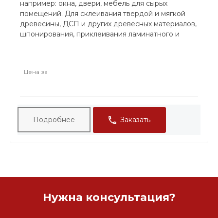
например: окна, двери, мебель для сырых
помещений. Для склеивания твердой и мягкой
древесины, ДСП и других древесных материалов,
шпонирования, приклеивания ламинатного и
массивного паркетного пола.
ТАРА: Ведро 1 кг,Ведро 3кг,Ведро 5кг. Ведро
Цена за
10кг.
Заказать
Подробнее
Нужна консультация?