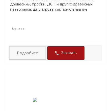
древесины, пробки, ДСП и других древесных
материалов, шпонирования, приклеивание
ламинатного и массивного паркетного пола.
Оптимальная температура для деталей,клея и
помещения 10-25 градусов. Расход клея 150-250 г/
Цена за
кв.м
ТАРА: Ведро 1 кг,Ведро 3кг,Ведро 5кг. Ведро
10кг.
Заказать
Подробнее