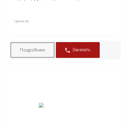
гипсовые растворы.
ТАРА: Ведро 0,5 кг, Ведро 1 кг,Ведро
3кг,Ведро 5кг. Ведро 10кг.
Цена за
Заказать
Подробнее