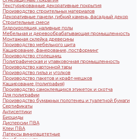
Огнезащитные покрытия
Текстурированные декоративные покрытия
Производство строительных материалов
Декоративные панели, гибкий камень, фасадный декор
Строительные смеси
Гидроизоляция, наливные полы
Мебельная и деревообрабатывающая промышленность
Монтажная склейка древесины
Производство мебельного щита
Каширование, фанерование, постформинг
Производство столешниц
Полиграфическая и упавковочная промышленность
Производство картонной тары
Производство гильз и уголков
Производство пакетов и крафт-мешков
Каширование (полиграфия)
Производство самоклеящихся этикеток и скотча
Для полиграфии
Производство бумажных полотенец и туалетной бумаги
Сертификаты
Антисептики
Биоциды
Дисперсии ПВА
Клеи ПВА
Латексы винилацететные