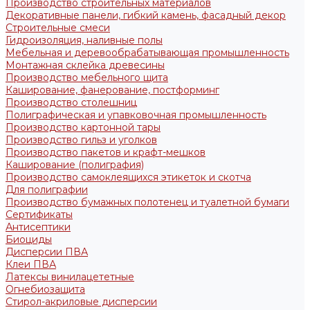
Производство строительных материалов
Декоративные панели, гибкий камень, фасадный декор
Строительные смеси
Гидроизоляция, наливные полы
Мебельная и деревообрабатывающая промышленность
Монтажная склейка древесины
Производство мебельного щита
Каширование, фанерование, постформинг
Производство столешниц
Полиграфическая и упавковочная промышленность
Производство картонной тары
Производство гильз и уголков
Производство пакетов и крафт-мешков
Каширование (полиграфия)
Производство самоклеящихся этикеток и скотча
Для полиграфии
Производство бумажных полотенец и туалетной бумаги
Сертификаты
Антисептики
Биоциды
Дисперсии ПВА
Клеи ПВА
Латексы винилацететные
Огнебиозащита
Стирол-акриловые дисперсии