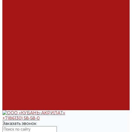
Каширование, фанерование, постформинг
Производство столешниц
Полиграфическая и упавковочная промышленность
Производство картонной тары
Производство гильз и уголков
Производство пакетов и крафт-мешков
Каширование (полиграфия)
Производство самоклеящихся этикеток и скотча
Для полиграфии
Производство бумажных полотенец и туалетной бумаги
Сертификаты
Антисептики
Биоциды
Дисперсии ПВА
Клеи ПВА
Латексы винилацететные
Огнебиозащита
Стирол-акриловые дисперсии
Строительная химия
Контрактное производство
Контакты
+7(86130) 58-58-0
Заказать звонок