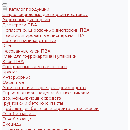
Каталог продукции
Стирол-акриловые дисперсии и латексы
Акриловые дисперсии
Дисперсии ПВА
Непластифицированные дисперсии ПВА
Пластифицированные дисперсии ПВА
Латексы винилацетатные
Клеи
Фасованные клеи ПВА
Клеи для гофрокартона и упаковки
Клеи ПВА
Специальные клеевые составы
Краски
Интерьерные
Фасадные
Антисептики и сырье для производства
Сырье для производства Антисептиков и
дезинфицирующих средств
Грунтовки и бетоноконтакты
Добавки для бетонов и строительных смесей
Огнебиозащита
Огнебиозащита
Биоциды
Производство пластиковой тары