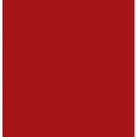
Производство пакетов и крафт-мешков
Каширование (полиграфия)
Производство самоклеящихся этикеток и скотча
Для полиграфии
Производство бумажных полотенец и туалетной бумаги
Сертификаты
Антисептики
Биоциды
Дисперсии ПВА
Клеи ПВА
Латексы винилацететные
Огнебиозащита
Стирол-акриловые дисперсии
Строительная химия
Контрактное производство
Контакты
...
Главная
О компании
Новости
Наше производство
Сертификаты
Антисептики
Биоциды