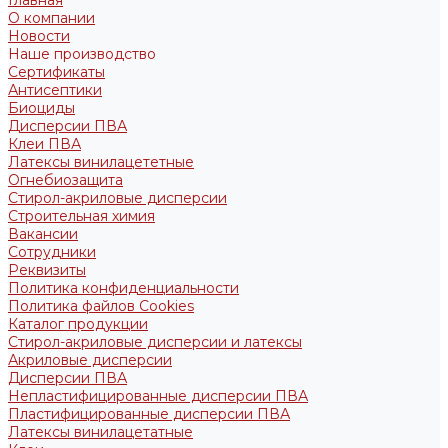
Главная
О компании
Новости
Наше производство
Сертификаты
Антисептики
Биоциды
Дисперсии ПВА
Клеи ПВА
Латексы винилацететные
Огнебиозащита
Стирол-акриловые дисперсии
Строительная химия
Вакансии
Сотрудники
Реквизиты
Политика конфиденциальности
Политика файлов Cookies
Каталог продукции
Стирол-акриловые дисперсии и латексы
Акриловые дисперсии
Дисперсии ПВА
Непластифицированные дисперсии ПВА
Пластифицированные дисперсии ПВА
Латексы винилацетатные