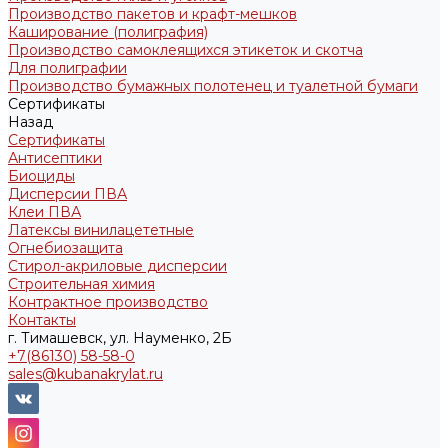
Производство пакетов и крафт-мешков
Каширование (полиграфия)
Производство самоклеящихся этикеток и скотча
Для полиграфии
Производство бумажных полотенец и туалетной бумаги
Сертификаты
Назад
Сертификаты
Антисептики
Биоциды
Дисперсии ПВА
Клеи ПВА
Латексы винилацететные
Огнебиозащита
Стирол-акриловые дисперсии
Строительная химия
Контрактное производство
Контакты
г. Тимашевск, ул. Науменко, 2Б
+7(86130) 58-58-0
sales@kubanakrylat.ru