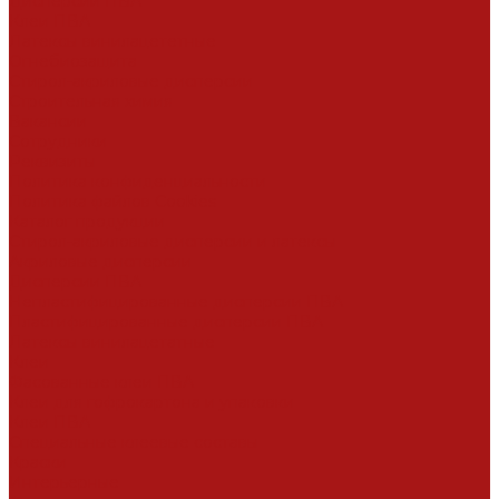
Дисперсии ПВА
Клеи ПВА
Латексы винилацететные
Огнебиозащита
Стирол-акриловые дисперсии
Строительная химия
Вакансии
Сотрудники
Реквизиты
Политика конфиденциальности
Политика файлов Cookies
Каталог продукции
Стирол-акриловые дисперсии и латексы
Акриловые дисперсии
Дисперсии ПВА
Непластифицированные дисперсии ПВА
Пластифицированные дисперсии ПВА
Латексы винилацетатные
Клеи
Фасованные клеи ПВА
Клеи для гофрокартона и упаковки
Клеи ПВА
Специальные клеевые составы
Краски
Интерьерные