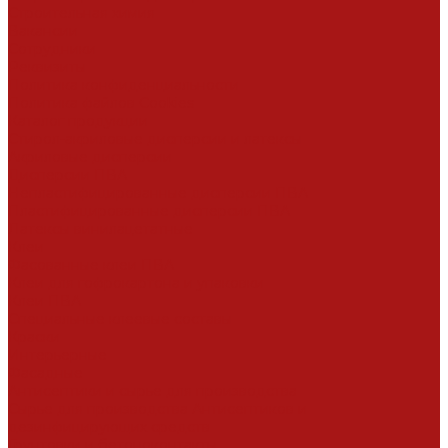
Строительная химия
Вакансии
Сотрудники
Реквизиты
Политика конфиденциальности
Политика файлов Cookies
Каталог продукции
Стирол-акриловые дисперсии и латексы
Акриловые дисперсии
Дисперсии ПВА
Непластифицированные дисперсии ПВА
Пластифицированные дисперсии ПВА
Латексы винилацетатные
Клеи
Фасованные клеи ПВА
Клеи для гофрокартона и упаковки
Клеи ПВА
Специальные клеевые составы
Краски
Интерьерные
Фасадные
Антисептики и сырье для производства
Сырье для производства Антисептиков и
дезинфицирующих средств
Грунтовки и бетоноконтакты