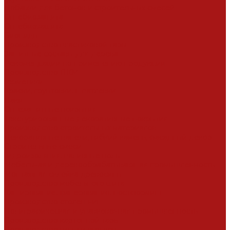
Добавки для бетонов и строительных смесей
Огнебиозащита
Огнебиозащита
Биоциды
Производство пластиковой тары
Защитные составы для дерева
Рекомендации по применению продукции
Производство ЛКМ
Герметики
Краски, грунтовки, шпатлевки
Лаки
Огнезащитные покрытия
Текстурированные декоративные покрытия
Производство строительных материалов
Декоративные панели, гибкий камень, фасадный декор
Строительные смеси
Гидроизоляция, наливные полы
Мебельная и деревообрабатывающая промышленность
Монтажная склейка древесины
Производство мебельного щита
Каширование, фанерование, постформинг
Производство столешниц
Полиграфическая и упавковочная промышленность
Производство картонной тары
Производство гильз и уголков