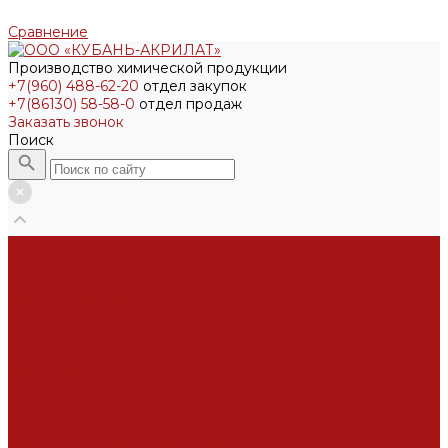
Сравнение
Производство химической продукции
+7(960) 488-62-20
отдел закупок
+7(86130) 58-58-0
отдел продаж
Заказать звонок
Поиск
Главная
О компании
Новости
Наше производство
Сертификаты
Антисептики
Биоциды
Дисперсии ПВА
Клеи ПВА
Латексы винилацететные
Огнебиозащита
Стирол-акриловые дисперсии