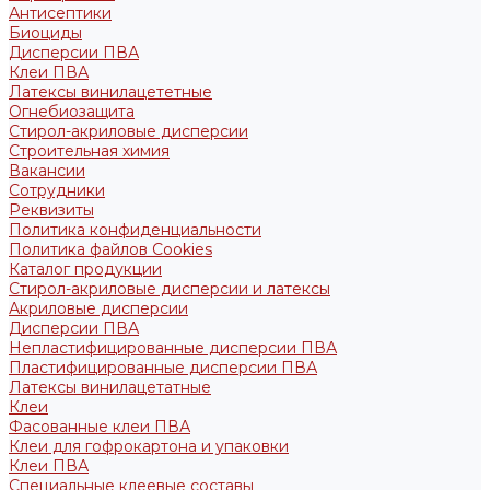
Антисептики
Биоциды
Дисперсии ПВА
Клеи ПВА
Латексы винилацететные
Огнебиозащита
Стирол-акриловые дисперсии
Строительная химия
Вакансии
Сотрудники
Реквизиты
Политика конфиденциальности
Политика файлов Cookies
Каталог продукции
Стирол-акриловые дисперсии и латексы
Акриловые дисперсии
Дисперсии ПВА
Непластифицированные дисперсии ПВА
Пластифицированные дисперсии ПВА
Латексы винилацетатные
Клеи
Фасованные клеи ПВА
Клеи для гофрокартона и упаковки
Клеи ПВА
Специальные клеевые составы