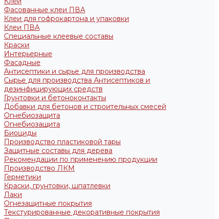
Клеи
Фасованные клеи ПВА
Клеи для гофрокартона и упаковки
Клеи ПВА
Специальные клеевые составы
Краски
Интерьерные
Фасадные
Антисептики и сырье для производства
Сырье для производства Антисептиков и
дезинфицирующих средств
Грунтовки и бетоноконтакты
Добавки для бетонов и строительных смесей
Огнебиозащита
Огнебиозащита
Биоциды
Производство пластиковой тары
Защитные составы для дерева
Рекомендации по применению продукции
Производство ЛКМ
Герметики
Краски, грунтовки, шпатлевки
Лаки
Огнезащитные покрытия
Текстурированные декоративные покрытия