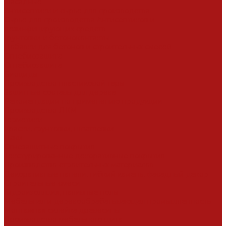
Фасадные
Антисептики и сырье для производства
Сырье для производства Антисептиков и
дезинфицирующих средств
Грунтовки и бетоноконтакты
Добавки для бетонов и строительных смесей
Огнебиозащита
Огнебиозащита
Биоциды
Производство пластиковой тары
Защитные составы для дерева
Рекомендации по применению продукции
Производство ЛКМ
Герметики
Краски, грунтовки, шпатлевки
Лаки
Огнезащитные покрытия
Текстурированные декоративные покрытия
Производство строительных материалов
Декоративные панели, гибкий камень, фасадный декор
Строительные смеси
Гидроизоляция, наливные полы
Мебельная и деревообрабатывающая промышленность
Монтажная склейка древесины
Производство мебельного щита