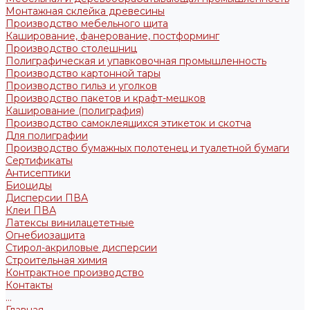
Монтажная склейка древесины
Производство мебельного щита
Каширование, фанерование, постформинг
Производство столешниц
Полиграфическая и упавковочная промышленность
Производство картонной тары
Производство гильз и уголков
Производство пакетов и крафт-мешков
Каширование (полиграфия)
Производство самоклеящихся этикеток и скотча
Для полиграфии
Производство бумажных полотенец и туалетной бумаги
Сертификаты
Антисептики
Биоциды
Дисперсии ПВА
Клеи ПВА
Латексы винилацететные
Огнебиозащита
Стирол-акриловые дисперсии
Строительная химия
Контрактное производство
Контакты
...