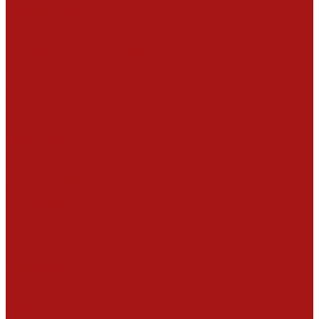
Производство картонной тары
Производство гильз и уголков
Производство пакетов и крафт-мешков
Каширование (полиграфия)
Производство самоклеящихся этикеток и скотча
Для полиграфии
Производство бумажных полотенец и туалетной бумаги
Сертификаты
Антисептики
Биоциды
Дисперсии ПВА
Клеи ПВА
Латексы винилацететные
Огнебиозащита
Стирол-акриловые дисперсии
Строительная химия
Контрактное производство
Контакты
...
Главная
О компании
Новости
Наше производство
Сертификаты