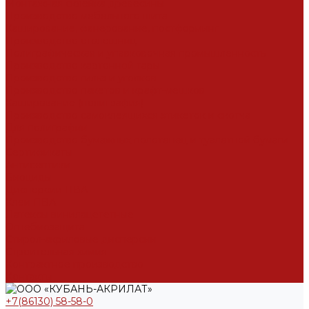
Монтажная склейка древесины
Производство мебельного щита
Каширование, фанерование, постформинг
Производство столешниц
Полиграфическая и упавковочная промышленность
Производство картонной тары
Производство гильз и уголков
Производство пакетов и крафт-мешков
Каширование (полиграфия)
Производство самоклеящихся этикеток и скотча
Для полиграфии
Производство бумажных полотенец и туалетной бумаги
Сертификаты
Антисептики
Биоциды
Дисперсии ПВА
Клеи ПВА
Латексы винилацететные
Огнебиозащита
Стирол-акриловые дисперсии
Строительная химия
Контрактное производство
Контакты
+7(86130) 58-58-0