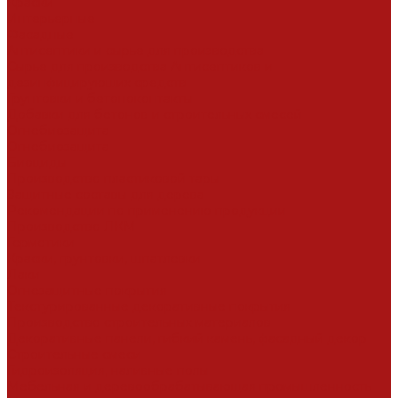
Краски
Интерьерные
Фасадные
Антисептики и сырье для производства
Сырье для производства Антисептиков и
дезинфицирующих средств
Грунтовки и бетоноконтакты
Добавки для бетонов и строительных смесей
Огнебиозащита
Огнебиозащита
Биоциды
Производство пластиковой тары
Защитные составы для дерева
Рекомендации по применению продукции
Производство ЛКМ
Герметики
Краски, грунтовки, шпатлевки
Лаки
Огнезащитные покрытия
Текстурированные декоративные покрытия
Производство строительных материалов
Декоративные панели, гибкий камень, фасадный декор
Строительные смеси
Гидроизоляция, наливные полы
Мебельная и деревообрабатывающая промышленность