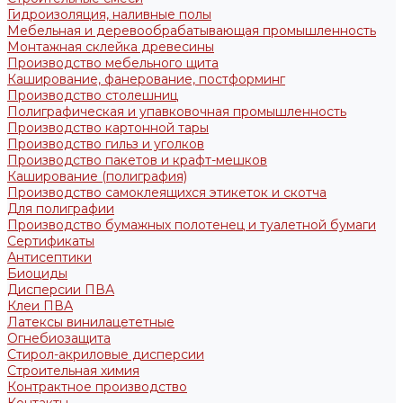
Гидроизоляция, наливные полы
Мебельная и деревообрабатывающая промышленность
Монтажная склейка древесины
Производство мебельного щита
Каширование, фанерование, постформинг
Производство столешниц
Полиграфическая и упавковочная промышленность
Производство картонной тары
Производство гильз и уголков
Производство пакетов и крафт-мешков
Каширование (полиграфия)
Производство самоклеящихся этикеток и скотча
Для полиграфии
Производство бумажных полотенец и туалетной бумаги
Сертификаты
Антисептики
Биоциды
Дисперсии ПВА
Клеи ПВА
Латексы винилацететные
Огнебиозащита
Стирол-акриловые дисперсии
Строительная химия
Контрактное производство