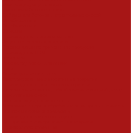
дезинфицирующих средств
Грунтовки и бетоноконтакты
Добавки для бетонов и строительных смесей
Огнебиозащита
Огнебиозащита
Биоциды
Производство пластиковой тары
Защитные составы для дерева
Рекомендации по применению продукции
Производство ЛКМ
Герметики
Краски, грунтовки, шпатлевки
Лаки
Огнезащитные покрытия
Текстурированные декоративные покрытия
Производство строительных материалов
Декоративные панели, гибкий камень, фасадный декор
Строительные смеси
Гидроизоляция, наливные полы
Мебельная и деревообрабатывающая промышленность
Монтажная склейка древесины
Производство мебельного щита
Каширование, фанерование, постформинг
Производство столешниц
Полиграфическая и упавковочная промышленность