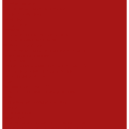
Огнебиозащита
Стирол-акриловые дисперсии
Строительная химия
Вакансии
Сотрудники
Реквизиты
Политика конфиденциальности
Политика файлов Cookies
Каталог продукции
Стирол-акриловые дисперсии и латексы
Акриловые дисперсии
Дисперсии ПВА
Непластифицированные дисперсии ПВА
Пластифицированные дисперсии ПВА
Латексы винилацетатные
Клеи
Фасованные клеи ПВА
Клеи для гофрокартона и упаковки
Клеи ПВА
Специальные клеевые составы
Краски
Интерьерные
Фасадные
Антисептики и сырье для производства
Сырье для производства Антисептиков и