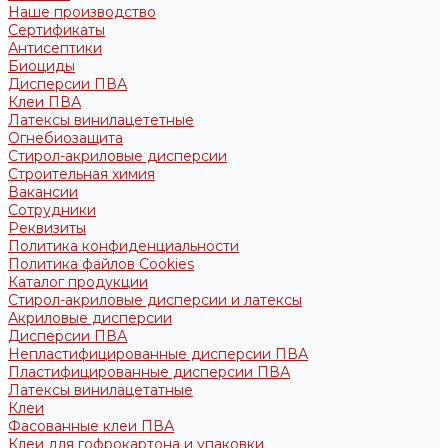
Наше производство
Сертификаты
Антисептики
Биоциды
Дисперсии ПВА
Клеи ПВА
Латексы винилацететные
Огнебиозащита
Стирол-акриловые дисперсии
Строительная химия
Вакансии
Сотрудники
Реквизиты
Политика конфиденциальности
Политика файлов Cookies
Каталог продукции
Стирол-акриловые дисперсии и латексы
Акриловые дисперсии
Дисперсии ПВА
Непластифицированные дисперсии ПВА
Пластифицированные дисперсии ПВА
Латексы винилацетатные
Клеи
Фасованные клеи ПВА
Клеи для гофрокартона и упаковки