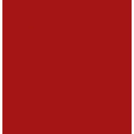
Антисептики
Биоциды
Дисперсии ПВА
Клеи ПВА
Латексы винилацететные
Огнебиозащита
Стирол-акриловые дисперсии
Строительная химия
Вакансии
Сотрудники
Реквизиты
Политика конфиденциальности
Политика файлов Cookies
Каталог продукции
Стирол-акриловые дисперсии и латексы
Акриловые дисперсии
Дисперсии ПВА
Непластифицированные дисперсии ПВА
Пластифицированные дисперсии ПВА
Латексы винилацетатные
Клеи
Фасованные клеи ПВА
Клеи для гофрокартона и упаковки
Клеи ПВА
Специальные клеевые составы