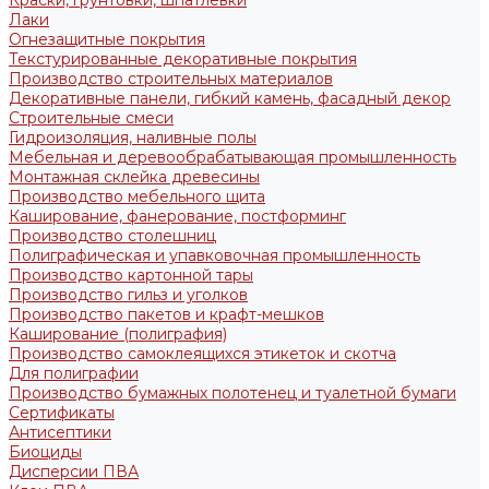
Краски, грунтовки, шпатлевки
Лаки
Огнезащитные покрытия
Текстурированные декоративные покрытия
Производство строительных материалов
Декоративные панели, гибкий камень, фасадный декор
Строительные смеси
Гидроизоляция, наливные полы
Мебельная и деревообрабатывающая промышленность
Монтажная склейка древесины
Производство мебельного щита
Каширование, фанерование, постформинг
Производство столешниц
Полиграфическая и упавковочная промышленность
Производство картонной тары
Производство гильз и уголков
Производство пакетов и крафт-мешков
Каширование (полиграфия)
Производство самоклеящихся этикеток и скотча
Для полиграфии
Производство бумажных полотенец и туалетной бумаги
Сертификаты
Антисептики
Биоциды
Дисперсии ПВА