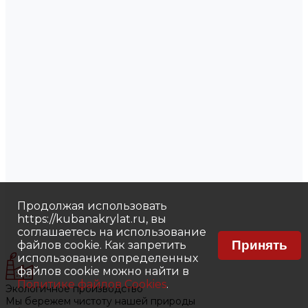
Продолжая использовать
https://kubanakrylat.ru, вы
соглашаетесь на использование
Принять
файлов cookie. Как запретить
использование определенных
файлов cookie можно найти в
Политике файлов Cookies
.
Экологичное производство
Мы бережем чистоту нашей природы