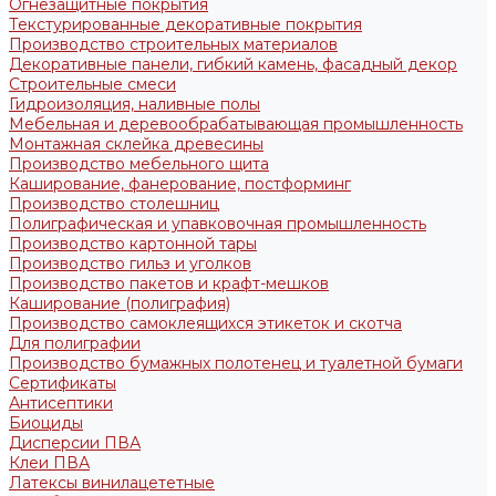
Огнезащитные покрытия
Текстурированные декоративные покрытия
Производство строительных материалов
Декоративные панели, гибкий камень, фасадный декор
Строительные смеси
Гидроизоляция, наливные полы
Мебельная и деревообрабатывающая промышленность
Монтажная склейка древесины
Производство мебельного щита
Каширование, фанерование, постформинг
Производство столешниц
Полиграфическая и упавковочная промышленность
Производство картонной тары
Производство гильз и уголков
Производство пакетов и крафт-мешков
Каширование (полиграфия)
Производство самоклеящихся этикеток и скотча
Для полиграфии
Производство бумажных полотенец и туалетной бумаги
Сертификаты
Антисептики
Биоциды
Дисперсии ПВА
Клеи ПВА
Латексы винилацететные