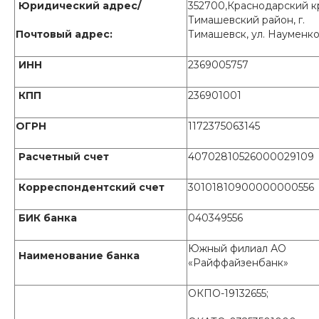
Юридический адрес/
352700,Краснодарский к
Тимашевский район, г.
Почтовый адрес:
Тимашевск, ул. Науменко
ИНН
2369005757
КПП
236901001
ОГРН
1172375063145
Расчетный счет
40702810526000029109
Корреспондентский счет
30101810900000000556
БИК банка
040349556
Южный филиал АО
Наименование банка
«Райффайзенбанк»
ОКПО-19132655;