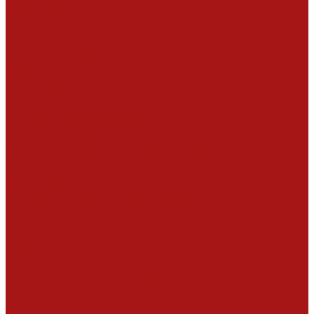
Дисперсии ПВА
Клеи ПВА
Латексы винилацететные
Огнебиозащита
Стирол-акриловые дисперсии
Строительная химия
Вакансии
Сотрудники
Реквизиты
Политика конфиденциальности
Политика файлов Cookies
Каталог продукции
Стирол-акриловые дисперсии и латексы
Акриловые дисперсии
Дисперсии ПВА
Непластифицированные дисперсии ПВА
Пластифицированные дисперсии ПВА
Латексы винилацетатные
Клеи
Фасованные клеи ПВА
Клеи для гофрокартона и упаковки
Клеи ПВА
Специальные клеевые составы
Краски
Интерьерные