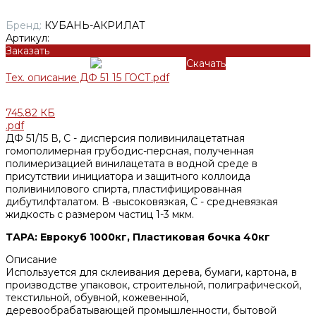
Бренд:
КУБАНЬ-АКРИЛАТ
Артикул:
Заказать
Скачать
Тех. описание ДФ 51 15 ГОСТ.pdf
745.82 КБ
.pdf
ДФ 51/15 В, С - дисперсия поливинилацетатная
гомополимерная грубодис-персная, полученная
полимеризацией винилацетата в водной среде в
присутствии инициатора и защитного коллоида
поливинилового спирта, пластифицированная
дибутилфталатом. В -высоковязкая, С - средневязкая
жидкость с размером частиц 1-3 мкм.
ТАРА: Еврокуб 1000кг, Пластиковая бочка 40кг
Описание
Используется для склеивания дерева, бумаги, картона, в
производстве упаковок, строительной, полиграфической,
текстильной, обувной, кожевенной,
деревообрабатывающей промышленности, бытовой