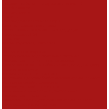
Добавки для бетонов и строительных смесей
Огнебиозащита
Огнебиозащита
Биоциды
Производство пластиковой тары
Защитные составы для дерева
Рекомендации по применению продукции
Производство ЛКМ
Герметики
Краски, грунтовки, шпатлевки
Лаки
Огнезащитные покрытия
Текстурированные декоративные покрытия
Производство строительных материалов
Декоративные панели, гибкий камень, фасадный декор
Строительные смеси
Гидроизоляция, наливные полы
Мебельная и деревообрабатывающая промышленность
Монтажная склейка древесины
Производство мебельного щита
Каширование, фанерование, постформинг
Производство столешниц
Полиграфическая и упавковочная промышленность
Производство картонной тары
Производство гильз и уголков