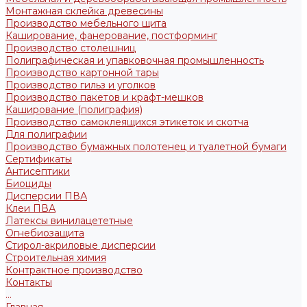
Монтажная склейка древесины
Производство мебельного щита
Каширование, фанерование, постформинг
Производство столешниц
Полиграфическая и упавковочная промышленность
Производство картонной тары
Производство гильз и уголков
Производство пакетов и крафт-мешков
Каширование (полиграфия)
Производство самоклеящихся этикеток и скотча
Для полиграфии
Производство бумажных полотенец и туалетной бумаги
Сертификаты
Антисептики
Биоциды
Дисперсии ПВА
Клеи ПВА
Латексы винилацететные
Огнебиозащита
Стирол-акриловые дисперсии
Строительная химия
Контрактное производство
Контакты
...