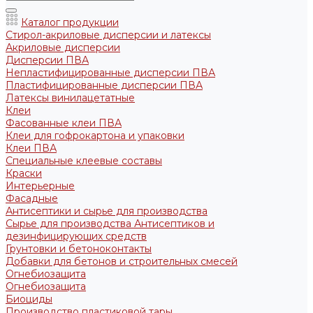
Каталог продукции
Стирол-акриловые дисперсии и латексы
Акриловые дисперсии
Дисперсии ПВА
Непластифицированные дисперсии ПВА
Пластифицированные дисперсии ПВА
Латексы винилацетатные
Клеи
Фасованные клеи ПВА
Клеи для гофрокартона и упаковки
Клеи ПВА
Специальные клеевые составы
Краски
Интерьерные
Фасадные
Антисептики и сырье для производства
Сырье для производства Антисептиков и
дезинфицирующих средств
Грунтовки и бетоноконтакты
Добавки для бетонов и строительных смесей
Огнебиозащита
Огнебиозащита
Биоциды
Производство пластиковой тары