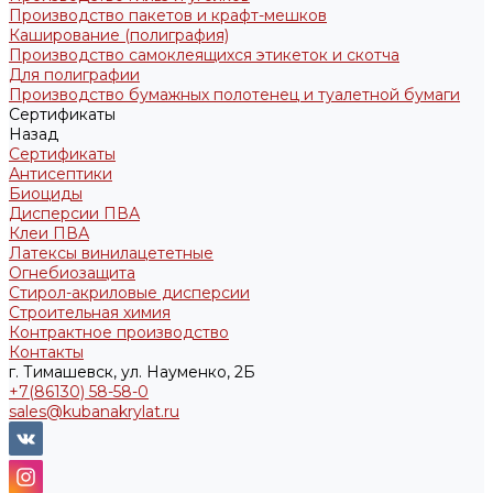
Производство пакетов и крафт-мешков
Каширование (полиграфия)
Производство самоклеящихся этикеток и скотча
Для полиграфии
Производство бумажных полотенец и туалетной бумаги
Сертификаты
Назад
Сертификаты
Антисептики
Биоциды
Дисперсии ПВА
Клеи ПВА
Латексы винилацететные
Огнебиозащита
Стирол-акриловые дисперсии
Строительная химия
Контрактное производство
Контакты
г. Тимашевск, ул. Науменко, 2Б
+7(86130) 58-58-0
sales@kubanakrylat.ru