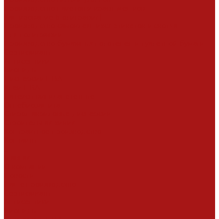
Производство пакетов и крафт-мешков
Каширование (полиграфия)
Производство самоклеящихся этикеток и скотча
Для полиграфии
Производство бумажных полотенец и туалетной бумаги
Сертификаты
Антисептики
Биоциды
Дисперсии ПВА
Клеи ПВА
Латексы винилацететные
Огнебиозащита
Стирол-акриловые дисперсии
Строительная химия
Контрактное производство
Контакты
...
Главная
О компании
Новости
Наше производство
Сертификаты
Антисептики
Биоциды