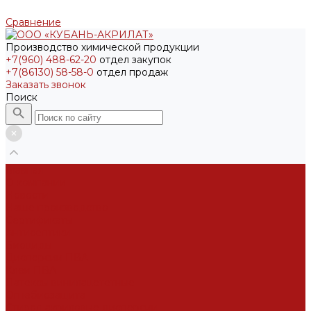
Сравнение
Производство химической продукции
+7(960) 488-62-20
отдел закупок
+7(86130) 58-58-0
отдел продаж
Заказать звонок
Поиск
Главная
О компании
Новости
Наше производство
Сертификаты
Антисептики
Биоциды
Дисперсии ПВА
Клеи ПВА
Латексы винилацететные
Огнебиозащита
Стирол-акриловые дисперсии