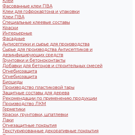
Клеи
Фасованные клеи ПВА
Клеи для гофрокартона и упаковки
Клеи ПВА
Специальные клеевые составы
Краски
Интерьерные
Фасадные
Антисептики и сырье для производства
Сырье для производства Антисептиков и
дезинфицирующих средств
Грунтовки и бетоноконтакты
Добавки для бетонов и строительных смесей
Огнебиозащита
Огнебиозащита
Биоциды
Производство пластиковой тары
Защитные составы для дерева
Рекомендации по применению продукции
Производство ЛКМ
Герметики
Краски, грунтовки, шпатлевки
Лаки
Огнезащитные покрытия
Текстурированные декоративные покрытия