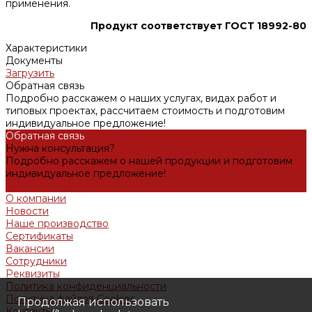
применения.
Продукт соответствует ГОСТ 18992-80
Характеристики
Документы
Загрузить
Обратная связь
Подробно расскажем о наших услугах, видах работ и
типовых проектах, рассчитаем стоимость и подготовим
индивидуальное предложение!
Обратная связь
Нужна консультация?
Подробно расскажем о нашей продукции и подготовим
индивидуальное предложение!
Задать вопрос
О компании
Новости
Наше производство
Сертификаты
Вакансии
Сотрудники
Реквизиты
Политика конфиденциальности
Политика файлов Cookies
Продолжая использовать
Контакты