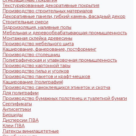
Огнезащитные покрытия
Текстурированные декоративные покрытия
Производство строительных материалов
Декоративные панели, гибкий камень, фасадный декор
Строительные смеси
Гидроизоляция, наливные полы
Мебельная и деревообрабатывающая промышленность
Монтажная склейка древесины
Производство мебельного щита
Каширование, фанерование, постформинг
Производство столешниц
Полиграфическая и упавковочная промышленность
Производство картонной тары
Производство гильз и уголков
Производство пакетов и крафт-мешков
Каширование (полиграфия)
Производство самоклеящихся этикеток и скотча
Для полиграфии
Производство бумажных полотенец и туалетной бумаги
Сертификаты
Антисептики
Биоциды
Дисперсии ПВА
Клеи ПВА
Латексы винилацететные