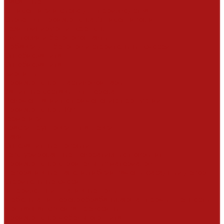
Фасадные
Антисептики и сырье для производства
Сырье для производства Антисептиков и
дезинфицирующих средств
Грунтовки и бетоноконтакты
Добавки для бетонов и строительных смесей
Огнебиозащита
Огнебиозащита
Биоциды
Производство пластиковой тары
Защитные составы для дерева
Рекомендации по применению продукции
Производство ЛКМ
Герметики
Краски, грунтовки, шпатлевки
Лаки
Огнезащитные покрытия
Текстурированные декоративные покрытия
Производство строительных материалов
Декоративные панели, гибкий камень, фасадный декор
Строительные смеси
Гидроизоляция, наливные полы
Мебельная и деревообрабатывающая промышленность
Монтажная склейка древесины
Производство мебельного щита