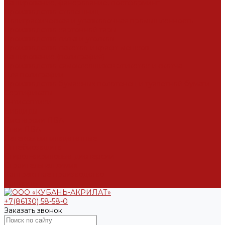
Каширование, фанерование, постформинг
Производство столешниц
Полиграфическая и упавковочная промышленность
Производство картонной тары
Производство гильз и уголков
Производство пакетов и крафт-мешков
Каширование (полиграфия)
Производство самоклеящихся этикеток и скотча
Для полиграфии
Производство бумажных полотенец и туалетной бумаги
Сертификаты
Антисептики
Биоциды
Дисперсии ПВА
Клеи ПВА
Латексы винилацететные
Огнебиозащита
Стирол-акриловые дисперсии
Строительная химия
Контрактное производство
Контакты
+7(86130) 58-58-0
Заказать звонок