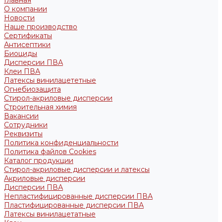
Главная
О компании
Новости
Наше производство
Сертификаты
Антисептики
Биоциды
Дисперсии ПВА
Клеи ПВА
Латексы винилацететные
Огнебиозащита
Стирол-акриловые дисперсии
Строительная химия
Вакансии
Сотрудники
Реквизиты
Политика конфиденциальности
Политика файлов Cookies
Каталог продукции
Стирол-акриловые дисперсии и латексы
Акриловые дисперсии
Дисперсии ПВА
Непластифицированные дисперсии ПВА
Пластифицированные дисперсии ПВА
Латексы винилацетатные