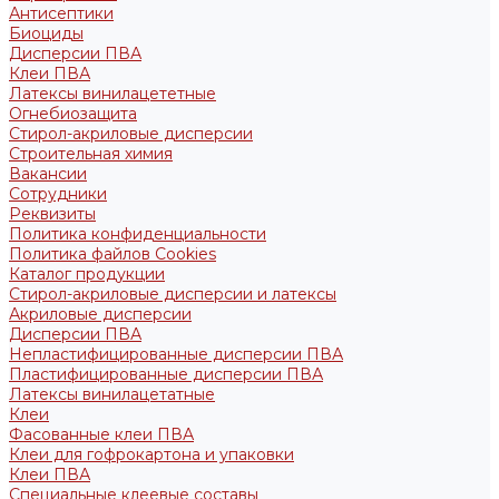
Антисептики
Биоциды
Дисперсии ПВА
Клеи ПВА
Латексы винилацететные
Огнебиозащита
Стирол-акриловые дисперсии
Строительная химия
Вакансии
Сотрудники
Реквизиты
Политика конфиденциальности
Политика файлов Cookies
Каталог продукции
Стирол-акриловые дисперсии и латексы
Акриловые дисперсии
Дисперсии ПВА
Непластифицированные дисперсии ПВА
Пластифицированные дисперсии ПВА
Латексы винилацетатные
Клеи
Фасованные клеи ПВА
Клеи для гофрокартона и упаковки
Клеи ПВА
Специальные клеевые составы