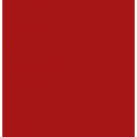
Строительная химия
Вакансии
Сотрудники
Реквизиты
Политика конфиденциальности
Политика файлов Cookies
Каталог продукции
Стирол-акриловые дисперсии и латексы
Акриловые дисперсии
Дисперсии ПВА
Непластифицированные дисперсии ПВА
Пластифицированные дисперсии ПВА
Латексы винилацетатные
Клеи
Фасованные клеи ПВА
Клеи для гофрокартона и упаковки
Клеи ПВА
Специальные клеевые составы
Краски
Интерьерные
Фасадные
Антисептики и сырье для производства
Сырье для производства Антисептиков и
дезинфицирующих средств
Грунтовки и бетоноконтакты