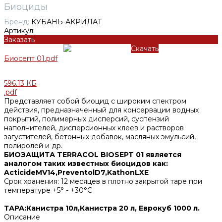
Биоциды
Бренд:
КУБАНЬ-АКРИЛАТ
Артикул:
Заказать
Скачать
Биосепт 01.pdf
596.13 КБ
.pdf
Представляет собой биоцид с широким спектром
действия, предназначенный для консервации водных
покрытий, полимерных дисперсий, суспензий
наполнителей, дисперсионных клеев и растворов
загустителей, бетонных добавок, масляных эмульсий,
полиролей и др.
БИОЗАЩИТА TERRACOL BIOSEPT 01 является
аналогом таких известных биоцидов как:
ActicideMV14,PreventolD7,KathonLXE
Срок хранения: 12 месяцев в плотно закрытой таре при
температуре +5° - +30°С
ТАРА:Канистра 10л,Канистра 20 л, Еврокуб 1000 л.
Описание