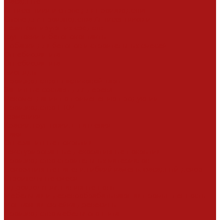
Фасадные
Антисептики и сырье для производства
Сырье для производства Антисептиков и
дезинфицирующих средств
Грунтовки и бетоноконтакты
Добавки для бетонов и строительных смесей
Огнебиозащита
Огнебиозащита
Биоциды
Производство пластиковой тары
Защитные составы для дерева
Рекомендации по применению продукции
Производство ЛКМ
Герметики
Краски, грунтовки, шпатлевки
Лаки
Огнезащитные покрытия
Текстурированные декоративные покрытия
Производство строительных материалов
Декоративные панели, гибкий камень, фасадный декор
Строительные смеси
Гидроизоляция, наливные полы
Мебельная и деревообрабатывающая промышленность
Монтажная склейка древесины
Производство мебельного щита