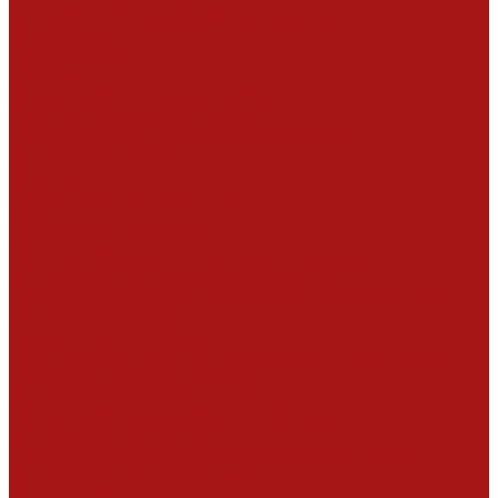
Добавки для бетонов и строительных смесей
Огнебиозащита
Огнебиозащита
Биоциды
Производство пластиковой тары
Защитные составы для дерева
Рекомендации по применению продукции
Производство ЛКМ
Герметики
Краски, грунтовки, шпатлевки
Лаки
Огнезащитные покрытия
Текстурированные декоративные покрытия
Производство строительных материалов
Декоративные панели, гибкий камень, фасадный декор
Строительные смеси
Гидроизоляция, наливные полы
Мебельная и деревообрабатывающая промышленность
Монтажная склейка древесины
Производство мебельного щита
Каширование, фанерование, постформинг
Производство столешниц
Полиграфическая и упавковочная промышленность
Производство картонной тары
Производство гильз и уголков