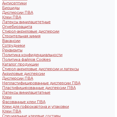
Антисептики
Биоциды
Дисперсии ПВА
Клеи ПВА
Латексы винилацететные
Огнебиозащита
Стирол-акриловые дисперсии
Строительная химия
Вакансии
Сотрудники
Реквизиты
Политика конфиденциальности
Политика файлов Cookies
Каталог продукции
Стирол-акриловые дисперсии и латексы
Акриловые дисперсии
Дисперсии ПВА
Непластифицированные дисперсии ПВА
Пластифицированные дисперсии ПВА
Латексы винилацетатные
Клеи
Фасованные клеи ПВА
Клеи для гофрокартона и упаковки
Клеи ПВА
Специальные клеевые составы