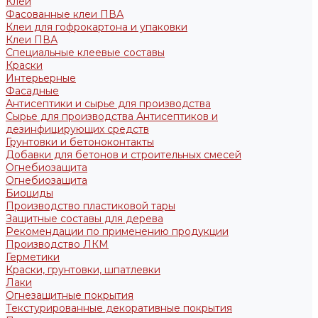
Клеи
Фасованные клеи ПВА
Клеи для гофрокартона и упаковки
Клеи ПВА
Специальные клеевые составы
Краски
Интерьерные
Фасадные
Антисептики и сырье для производства
Сырье для производства Антисептиков и
дезинфицирующих средств
Грунтовки и бетоноконтакты
Добавки для бетонов и строительных смесей
Огнебиозащита
Огнебиозащита
Биоциды
Производство пластиковой тары
Защитные составы для дерева
Рекомендации по применению продукции
Производство ЛКМ
Герметики
Краски, грунтовки, шпатлевки
Лаки
Огнезащитные покрытия
Текстурированные декоративные покрытия