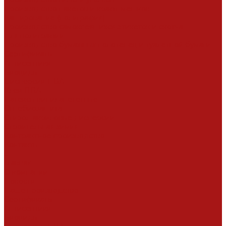
Производство пакетов и крафт-мешков
Каширование (полиграфия)
Производство самоклеящихся этикеток и скотча
Для полиграфии
Производство бумажных полотенец и туалетной бумаги
Сертификаты
Антисептики
Биоциды
Дисперсии ПВА
Клеи ПВА
Латексы винилацететные
Огнебиозащита
Стирол-акриловые дисперсии
Строительная химия
Контрактное производство
Контакты
...
Главная
О компании
Новости
Наше производство
Сертификаты
Антисептики
Биоциды