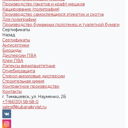
Производство пакетов и крафт-мешков
Каширование (полиграфия)
Производство самоклеящихся этикеток и скотча
Для полиграфии
Производство бумажных полотенец и туалетной бумаги
Сертификаты
Назад
Сертификаты
Антисептики
Биоциды
Дисперсии ПВА
Клеи ПВА
Латексы винилацететные
Огнебиозащита
Стирол-акриловые дисперсии
Строительная химия
Контрактное производство
Контакты
г. Тимашевск, ул. Науменко, 2Б
+7(86130) 58-58-0
sales@kubanakrylat.ru