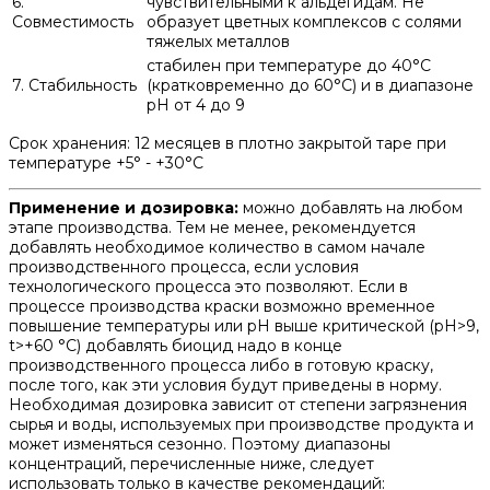
6.
чувствительными к альдегидам. Не
Совместимость
образует цветных комплексов с солями
тяжелых металлов
стабилен при температуре до 40°C
7. Стабильность
(кратковременно до 60°C) и в диапазоне
рН от 4 до 9
Срок хранения: 12 месяцев в плотно закрытой таре при
температуре +5° - +30°С
Применение и дозировка:
можно добавлять на любом
этапе производства. Тем не менее, рекомендуется
добавлять необходимое количество в самом начале
производственного процесса, если условия
технологического процесса это позволяют. Если в
процессе производства краски возможно временное
повышение температуры или рН выше критической (рН>9,
t>+60 °С) добавлять биоцид надо в конце
производственного процесса либо в готовую краску,
после того, как эти условия будут приведены в норму.
Необходимая дозировка зависит от степени загрязнения
сырья и воды, используемых при производстве продукта и
может изменяться сезонно. Поэтому диапазоны
концентраций, перечисленные ниже, следует
использовать только в качестве рекомендаций: