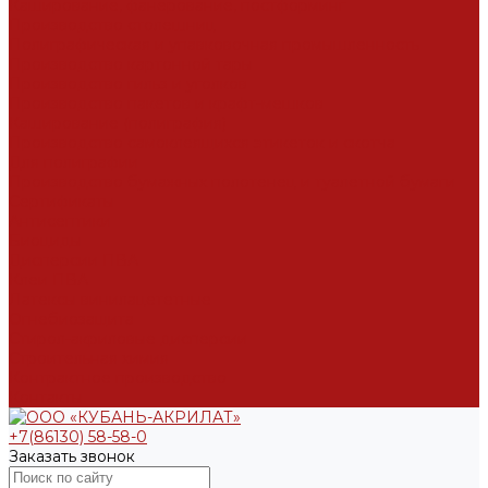
Каширование, фанерование, постформинг
Производство столешниц
Полиграфическая и упавковочная промышленность
Производство картонной тары
Производство гильз и уголков
Производство пакетов и крафт-мешков
Каширование (полиграфия)
Производство самоклеящихся этикеток и скотча
Для полиграфии
Производство бумажных полотенец и туалетной бумаги
Сертификаты
Антисептики
Биоциды
Дисперсии ПВА
Клеи ПВА
Латексы винилацететные
Огнебиозащита
Стирол-акриловые дисперсии
Строительная химия
Контрактное производство
Контакты
+7(86130) 58-58-0
Заказать звонок