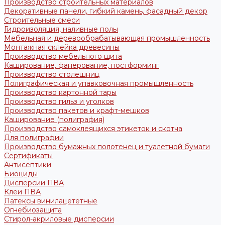
Производство строительных материалов
Декоративные панели, гибкий камень, фасадный декор
Строительные смеси
Гидроизоляция, наливные полы
Мебельная и деревообрабатывающая промышленность
Монтажная склейка древесины
Производство мебельного щита
Каширование, фанерование, постформинг
Производство столешниц
Полиграфическая и упавковочная промышленность
Производство картонной тары
Производство гильз и уголков
Производство пакетов и крафт-мешков
Каширование (полиграфия)
Производство самоклеящихся этикеток и скотча
Для полиграфии
Производство бумажных полотенец и туалетной бумаги
Сертификаты
Антисептики
Биоциды
Дисперсии ПВА
Клеи ПВА
Латексы винилацететные
Огнебиозащита
Стирол-акриловые дисперсии