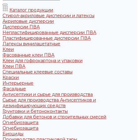
Каталог продукции
Стирол-акриловые дисперсии и латексы
Акриловые дисперсии
Дисперсии ПВА
Непластифицированные дисперсии ПВА
Пластифицированные дисперсии ПВА
Латексы винилацетатные
Клеи
Фасованные клеи ПВА
Клеи для гофрокартона и упаковки
Клеи ПВА
Специальные клеевые составы
Краски
Интерьерные
Фасадные
Антисептики и сырье для производства
Сырье для производства Антисептиков и
дезинфицирующих средств
Грунтовки и бетоноконтакты
Добавки для бетонов и строительных смесей
Огнебиозащита
Огнебиозащита
Биоциды
Производство пластиковой тары