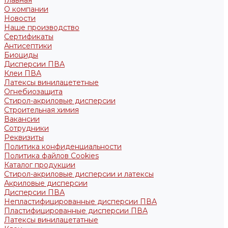
Главная
О компании
Новости
Наше производство
Сертификаты
Антисептики
Биоциды
Дисперсии ПВА
Клеи ПВА
Латексы винилацететные
Огнебиозащита
Стирол-акриловые дисперсии
Строительная химия
Вакансии
Сотрудники
Реквизиты
Политика конфиденциальности
Политика файлов Cookies
Каталог продукции
Стирол-акриловые дисперсии и латексы
Акриловые дисперсии
Дисперсии ПВА
Непластифицированные дисперсии ПВА
Пластифицированные дисперсии ПВА
Латексы винилацетатные