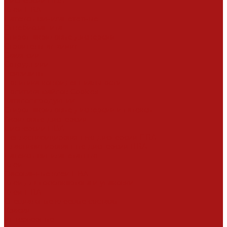
Дисперсии ПВА
Клеи ПВА
Латексы винилацететные
Огнебиозащита
Стирол-акриловые дисперсии
Строительная химия
Вакансии
Сотрудники
Реквизиты
Политика конфиденциальности
Политика файлов Cookies
Каталог продукции
Стирол-акриловые дисперсии и латексы
Акриловые дисперсии
Дисперсии ПВА
Непластифицированные дисперсии ПВА
Пластифицированные дисперсии ПВА
Латексы винилацетатные
Клеи
Фасованные клеи ПВА
Клеи для гофрокартона и упаковки
Клеи ПВА
Специальные клеевые составы
Краски
Интерьерные