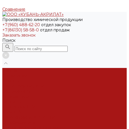
Сравнение
Производство химической продукции
+7(960) 488-62-20
отдел закупок
+7(86130) 58-58-0
отдел продаж
Заказать звонок
Поиск
Главная
О компании
Новости
Наше производство
Сертификаты
Антисептики
Биоциды
Дисперсии ПВА
Клеи ПВА
Латексы винилацететные
Огнебиозащита
Стирол-акриловые дисперсии