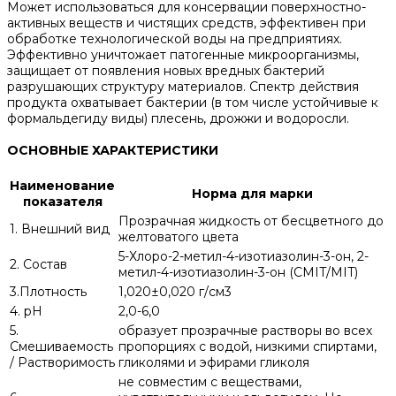
Может использоваться для консервации поверхностно-
активных веществ и чистящих средств, эффективен при
обработке технологической воды на предприятиях.
Эффективно уничтожает патогенные микроорганизмы,
защищает от появления новых вредных бактерий
разрушающих структуру материалов. Спектр действия
продукта охватывает бактерии (в том числе устойчивые к
формальдегиду виды) плесень, дрожжи и водоросли.
ОСНОВНЫЕ ХАРАКТЕРИСТИКИ
Наименование
Норма для марки
показателя
Прозрачная жидкость от бесцветного до
1. Внешний вид
желтоватого цвета
5-Хлоро-2-метил-4-изотиазолин-3-он, 2-
2. Состав
метил-4-изотиазолин-3-он (CMIT/MIT)
3.Плотность
1,020±0,020 г/см3
4. рН
2,0-6,0
5.
образует прозрачные растворы во всех
Смешиваемость
пропорциях с водой, низкими спиртами,
/ Растворимость
гликолями и эфирами гликоля
не совместим с веществами,