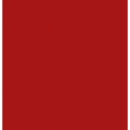
Строительная химия
Вакансии
Сотрудники
Реквизиты
Политика конфиденциальности
Политика файлов Cookies
Каталог продукции
Стирол-акриловые дисперсии и латексы
Акриловые дисперсии
Дисперсии ПВА
Непластифицированные дисперсии ПВА
Пластифицированные дисперсии ПВА
Латексы винилацетатные
Клеи
Фасованные клеи ПВА
Клеи для гофрокартона и упаковки
Клеи ПВА
Специальные клеевые составы
Краски
Интерьерные
Фасадные
Антисептики и сырье для производства
Сырье для производства Антисептиков и
дезинфицирующих средств
Грунтовки и бетоноконтакты