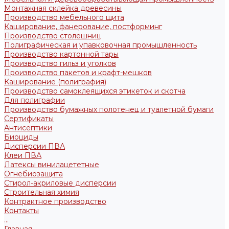
Монтажная склейка древесины
Производство мебельного щита
Каширование, фанерование, постформинг
Производство столешниц
Полиграфическая и упавковочная промышленность
Производство картонной тары
Производство гильз и уголков
Производство пакетов и крафт-мешков
Каширование (полиграфия)
Производство самоклеящихся этикеток и скотча
Для полиграфии
Производство бумажных полотенец и туалетной бумаги
Сертификаты
Антисептики
Биоциды
Дисперсии ПВА
Клеи ПВА
Латексы винилацететные
Огнебиозащита
Стирол-акриловые дисперсии
Строительная химия
Контрактное производство
Контакты
...