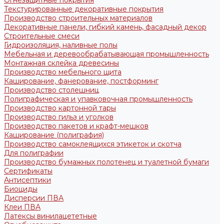
Огнезащитные покрытия
Текстурированные декоративные покрытия
Производство строительных материалов
Декоративные панели, гибкий камень, фасадный декор
Строительные смеси
Гидроизоляция, наливные полы
Мебельная и деревообрабатывающая промышленность
Монтажная склейка древесины
Производство мебельного щита
Каширование, фанерование, постформинг
Производство столешниц
Полиграфическая и упавковочная промышленность
Производство картонной тары
Производство гильз и уголков
Производство пакетов и крафт-мешков
Каширование (полиграфия)
Производство самоклеящихся этикеток и скотча
Для полиграфии
Производство бумажных полотенец и туалетной бумаги
Сертификаты
Антисептики
Биоциды
Дисперсии ПВА
Клеи ПВА
Латексы винилацететные